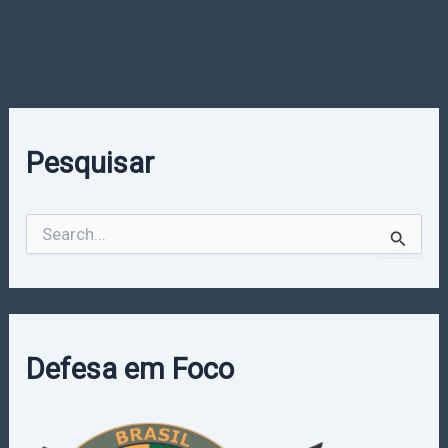
Pesquisar
P
e
s
q
u
i
s
Defesa em Foco
a
r
p
o
r