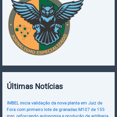
:
Últimas Notícias
IMBEL inicia validação da nova planta em Juiz de
Fora com primeiro lote de granadas M107 de 155
mm, reforçando autonomia e produção de artilharia